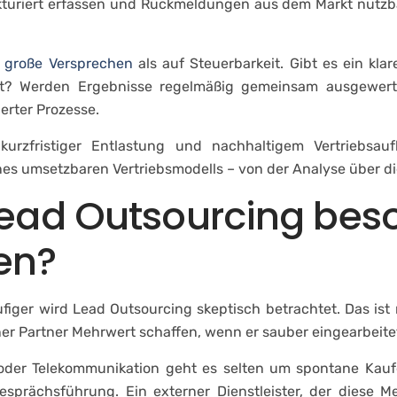
kturiert erfassen und Rückmeldungen aus dem Markt nutzba
f
große Versprechen
als auf Steuerbarkeit. Gibt es ein kl
rent? Werden Ergebnisse regelmäßig gemeinsam ausgewert
ierter Prozesse.
urzfristiger Entlastung und nachhaltigem Vertriebsauf
eines umsetzbaren Vertriebsmodells – von der Analyse über d
Lead Outsourcing beso
en?
figer wird Lead Outsourcing skeptisch betrachtet. Das ist 
er Partner Mehrwert schaffen, wenn er sauber eingearbeitet
 oder Telekommunikation geht es selten um spontane Kau
esprächsführung. Ein externer Dienstleister, der diese M