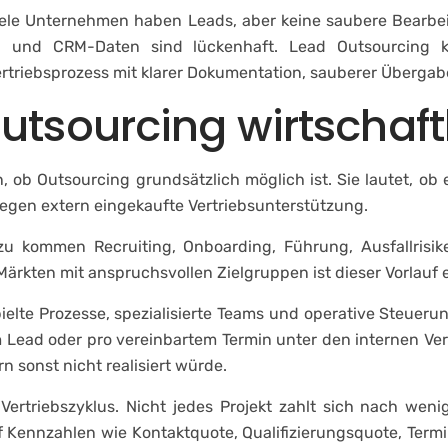
iele Unternehmen haben Leads, aber keine saubere Bearbeit
ßig und CRM-Daten sind lückenhaft. Lead Outsourcing 
Vertriebsprozess mit klarer Dokumentation, sauberer Überg
tsourcing wirtschaft
n, ob Outsourcing grundsätzlich möglich ist. Sie lautet, ob
gegen extern eingekaufte Vertriebsunterstützung.
zu kommen Recruiting, Onboarding, Führung, Ausfallrisik
n Märkten mit anspruchsvollen Zielgruppen ist dieser Vorlauf 
lte Prozesse, spezialisierte Teams und operative Steuerun
em Lead oder pro vereinbartem Termin unter den internen V
n sonst nicht realisiert würde.
en Vertriebszyklus. Nicht jedes Projekt zahlt sich nach 
f Kennzahlen wie Kontaktquote, Qualifizierungsquote, Term