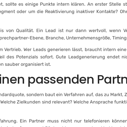
sollte es einige Punkte intern klären. An erster Stelle st
gment oder um die Reaktivierung inaktiver Kontakte? Ohne
s von Qualität. Ein Lead ist nur dann wertvoll, wenn Ver
prechpartner-Ebene, Branche, Unternehmensgröße, Timin
im Vertrieb. Wer Leads generieren lässt, braucht intern ei
Teil des Potenzials sofort. Gute Leadgenerierung endet ni
 sauber organisiert ist.
einen passenden Part
dardquote, sondern baut ein Verfahren auf, das zu Markt, Z
t. Welche Zielkunden sind relevant? Welche Ansprache funk
fahrung. Ein Partner muss nicht nur telefonieren können