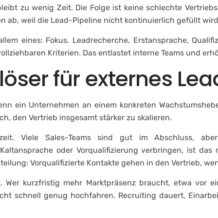
eibt zu wenig Zeit. Die Folge ist keine schlechte Vertrieb
b, weil die Lead-Pipeline nicht kontinuierlich gefüllt wird
 allem eines: Fokus. Leadrecherche, Erstansprache, Qualif
llziehbaren Kriterien. Das entlastet interne Teams und erhö
slöser für externes 
enn ein Unternehmen an einem konkreten Wachstumshebel 
h, den Vertrieb insgesamt stärker zu skalieren.
bszeit. Viele Sales-Teams sind gut im Abschluss, a
Kaltansprache oder Vorqualifizierung verbringen, ist das 
teilung: Vorqualifizierte Kontakte gehen in den Vertrieb, w
 Wer kurzfristig mehr Marktpräsenz braucht, etwa vor ein
icht schnell genug hochfahren. Recruiting dauert, Einarbei