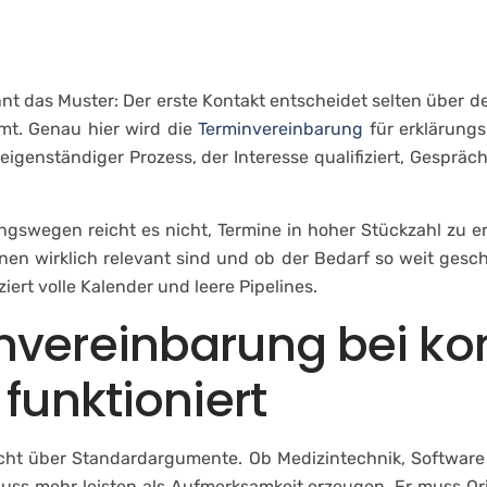
ternehmen
Leistungen
Fallstudien & Referenze
nt das Muster: Der erste Kontakt entscheidet selten über d
mt. Genau hier wird die
Terminvereinbarung
für erklärungs
eigenständiger Prozess, der Interesse qualifiziert, Gespräc
gswegen reicht es nicht, Termine in hoher Stückzahl zu e
en wirklich relevant sind und ob der Bedarf so weit gesc
iert volle Kalender und leere Pipelines.
nvereinbarung bei k
funktioniert
icht über Standardargumente. Ob Medizintechnik, Software 
 muss mehr leisten als Aufmerksamkeit erzeugen. Er muss O