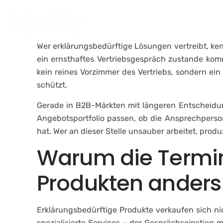
Skip
to
Un
content
Wer erklärungsbedürftige Lösungen vertreibt, ken
ein ernsthaftes Vertriebsgespräch zustande kom
kein reines Vorzimmer des Vertriebs, sondern ein 
schützt.
Gerade in B2B-Märkten mit längeren Entscheidun
Angebotsportfolio passen, ob die Ansprechperson
hat. Wer an dieser Stelle unsauber arbeitet, produz
Warum die Termi
Produkten anders 
Erklärungsbedürftige Produkte verkaufen sich n
spezialisierte Services – der Gesprächseinstieg