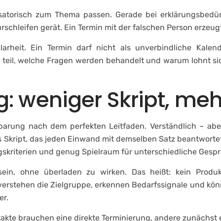
atorisch zum Thema passen. Gerade bei erklärungsbedürf
schleifen gerät. Ein Termin mit der falschen Person erzeugt 
larheit. Ein Termin darf nicht als unverbindliche Kale
il, welche Fragen werden behandelt und warum lohnt sich d
: weniger Skript, me
arung nach dem perfekten Leitfaden. Verständlich – aber 
s Skript, das jeden Einwand mit demselben Satz beantwortet
ungskriterien und genug Spielraum für unterschiedliche Gesp
ein, ohne überladen zu wirken. Das heißt: kein Produ
verstehen die Zielgruppe, erkennen Bedarfssignale und kön
er.
kte brauchen eine direkte Terminierung, andere zunächst ei