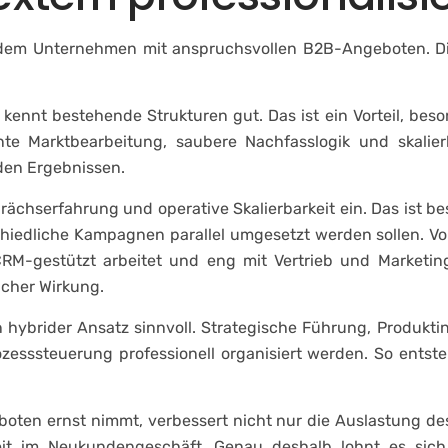
 jedem Unternehmen mit anspruchsvollen B2B-Angeboten. Die
ennt bestehende Strukturen gut. Das ist ein Vorteil, besond
ente Marktbearbeitung, saubere Nachfasslogik und skali
den Ergebnissen.
sprächserfahrung und operative Skalierbarkeit ein. Das ist 
chiedliche Kampagnen parallel umgesetzt werden sollen. Vor
 CRM-gestützt arbeitet und eng mit Vertrieb und Marketing
icher Wirkung.
 hybrider Ansatz sinnvoll. Strategische Führung, Produkt
zesssteuerung professionell organisiert werden. So entste
en ernst nimmt, verbessert nicht nur die Auslastung des Ve
t im Neukundengeschäft. Genau deshalb lohnt es sich, 