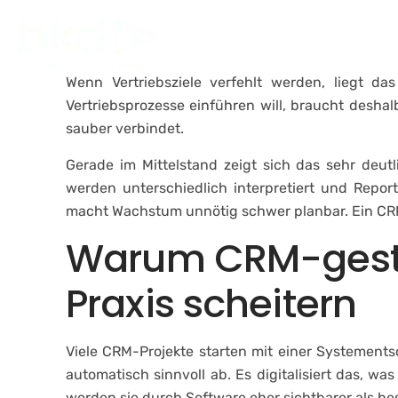
Skip
to
Un
content
Wenn Vertriebsziele verfehlt werden, liegt da
Vertriebsprozesse einführen will, braucht deshal
sauber verbindet.
Gerade im Mittelstand zeigt sich das sehr deu
werden unterschiedlich interpretiert und Repor
macht Wachstum unnötig schwer planbar. Ein CRM 
Warum CRM-gestüt
Praxis scheitern
Viele CRM-Projekte starten mit einer Systement
automatisch sinnvoll ab. Es digitalisiert das, w
werden sie durch Software eher sichtbarer als bes