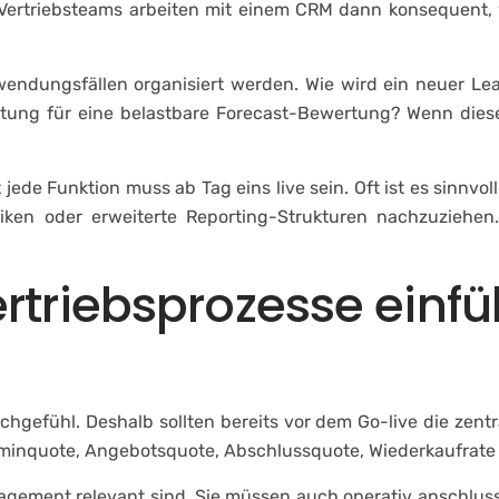
Vertriebsteams arbeiten mit einem CRM dann konsequent, we
nwendungsfällen organisiert werden. Wie wird ein neuer 
eitung für eine belastbare Forecast-Bewertung? Wenn dies
t jede Funktion muss ab Tag eins live sein. Oft ist es sinnvol
en oder erweiterte Reporting-Strukturen nachzuziehen.
triebsprozesse einfü
chgefühl. Deshalb sollten bereits vor dem Go-live die zent
erminquote, Angebotsquote, Abschlussquote, Wiederkaufrate 
nagement relevant sind. Sie müssen auch operativ anschluss