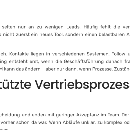
ternehmen
Leistungen
Fallstudien & Referenze
s selten nur an zu wenigen Leads. Häufig fehlt die ver
b nicht zuerst ein neues Tool, sondern einen belastbaren 
tlich. Kontakte liegen in verschiedenen Systemen, Follo
ting entsteht erst, wenn die Geschäftsführung danach fr
kann das ändern – aber nur dann, wenn Prozesse, Zuständigk
zte Vertriebsprozess
scheidung und enden mit geringer Akzeptanz im Team. Der G
as vorher schon da war. Wenn Abläufe unklar, zu komplex od
ser.