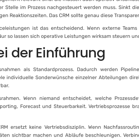
her Stelle im Prozess nachgesteuert werden muss. Sinkt di
gen Reaktionszeiten. Das CRM sollte genau diese Transpare
iceleistungen ist das entscheidend. Wenn externe Teams 
 Nur so lassen sich operative Leistungen wirksam steuern u
ei der Einführung
snahmen als Standardprozess. Dadurch werden Pipeline
ele individuelle Sonderwünsche einzelner Abteilungen direk
bar.
srahmen. Wenn niemand entscheidet, welche Prozessdefin
orting, Forecast und Steuerbarkeit. Vertriebsprozesse br
CRM ersetzt keine Vertriebsdisziplin. Wenn Nachfassrout
täten sichtbar machen und Abläufe beschleunigen. Verbind