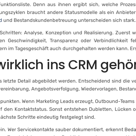
 Funktionsliste. Denn aus ihnen ergibt sich, welche Proze
ngszyklen braucht andere Statusmodelle als ein Anbiete
d
und Bestandskundenbetreuung unterscheiden sich stark.
 Schritten: Analyse, Konzeption und Realisierung. Zuerst 
n Geschwindigkeit, Transparenz oder Verbindlichkeit fe
ondern im Tagesgeschäft auch durchgehalten werden kann. E
wirklich ins CRM gehö
s letzte Detail abgebildet werden. Entscheidend sind die 
invereinbarung, Angebotsverfolgung, Wiedervorlagen, Best
abepunkten. Wenn Marketing Leads erzeugt, Outbound-Teams 
uf den Kontaktstatus. Sonst entstehen Dubletten, Lücken 
ächste Schritte eindeutig festgelegt sind.
in. Wer Servicekontakte sauber dokumentiert, erkennt Beda